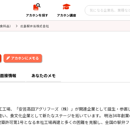
アカホンを探す
アカホン講座
食料品）
広島駅弁当株式会社
アカホンにメモる
面接情報
あなたのメモ
加工工場、「安芸高田アグリフーズ（株）」が関連企業として誕生・参画
領域体制が整い、食文化企業として新たなステージを拓いています。 明治34年創業
建築許可第1号となる本社工場再建と多くの困難を克服し、全国の駅弁フ