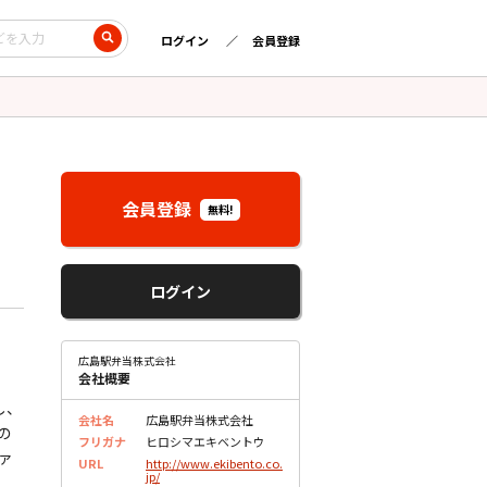
ログイン
会員登録
会員登録
無料!
ログイン
広島駅弁当株式会社
会社概要
し、
会社名
広島駅弁当株式会社
の
フリガナ
ヒロシマエキベントウ
ァ
URL
http://www.ekibento.co.
jp/