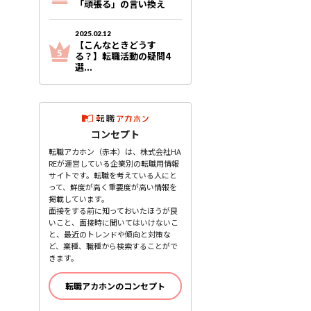
「頑張る」の言い換え
2025.02.12
【こんなときどうす
る？】転職活動の疑問4
選...
コンセプト
転職アカホン（赤本）は、株式会社HA
REが運営している企業別の転職用情報
サイトです。転職を考えている人にと
って、鮮度が高く重要度が高い情報を
掲載しています。
面接をする前に知っておいたほうが良
いこと、面接時に聞いてはいけないこ
と、最近のトレンドや傾向と対策な
ど、業種、職種から検索することがで
きます。
転職アカホンのコンセプト