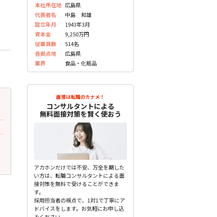
本社所在地
広島県
代表者名
中島 和雄
設立年月
1943年3月
資本金
9,250万円
従業員数
514名
各拠点地
広島県
業界
食品・化粧品
面接は転職のカナメ！
2023.07.10
2023.07.10
更新
更
コンサルタントによる
30代前半 女性
30代前半 女性
無料面接対策を賢く使おう
面接で質問されたこと
面接で質問されたこと
入社後どういうプランで活躍したいです
なぜ食品業界がいいのです
か？
未分類
未分類
アカホンだけでは不安、万全を期した
い方は、転職コンサルタントによる面
接対策を無料で受けることができま
す。
採用担当者の視点で、1対1で丁寧にア
ドバイスをします。お気軽にお申し込
みください。