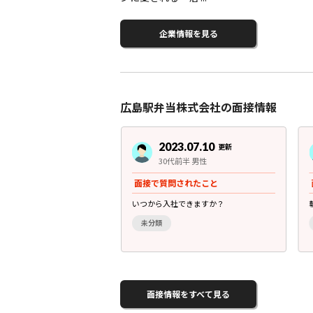
企業情報を見る
広島駅弁当株式会社の面接情報
3.07.10
2023.07.10
更新
更新
前半 女性
30代前半 男性
されたこと
面接で質問されたこと
がいいのですか？
いつから入社できますか？
未分類
面接情報をすべて見る