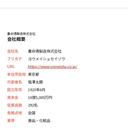
養命酒製造株式会社
会社概要
会社名
養命酒製造株式会社
フリガナ
ヨウメイシュセイゾウ
URL
https://www.yomeishu.co.jp/
本社所在地
東京都
代表者名
塩澤太朗
設立年月
1923年6月
資本金
16億5,000万円
従業員数
292名
各拠点地
全国
業界
食品・化粧品