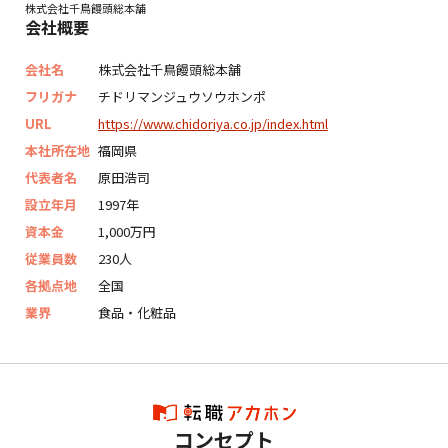
株式会社千鳥饅頭総本舗
会社概要
会社名
株式会社千鳥饅頭総本舗
フリガナ
チドリマンジュウソウホンポ
URL
https://www.chidoriya.co.jp/index.html
本社所在地
福岡県
代表者名
原田浩司
設立年月
1997年
資本金
1,000万円
従業員数
230人
各拠点地
全国
業界
食品・化粧品
コンセプト