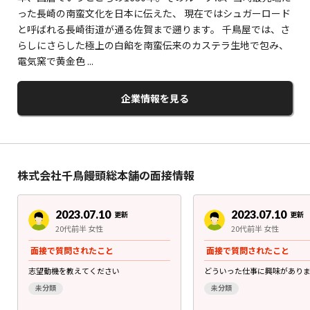
った長崎の南蛮文化を日本に伝えた、 現在ではシュガーロード
と呼ばれる長崎街道が通る佐賀まで遡ります。 千鳥屋では、さ
らしにさらした極上の白餡を南蛮伝来のカステラ生地で包み、
電気窯で黄金色 ...
企業情報を見る
株式会社千鳥饅頭総本舗の面接情報
2023.07.10
2023.07.10
更新
更新
20代前半 女性
20代前半 女性
面接で質問されたこと
面接で質問されたこと
志望動機を教えてください
どういった仕事に興味があり
未分類
未分類