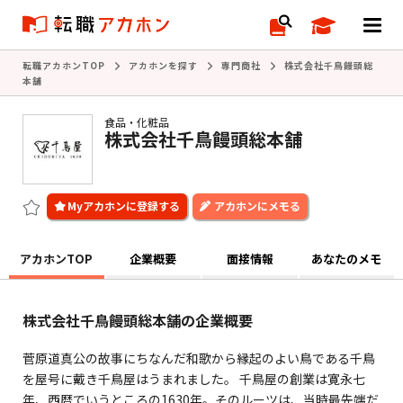
転職アカホンTOP
アカホンを探す
専門商社
株式会社千鳥饅頭総
本舗
食品・化粧品
株式会社千鳥饅頭総本舗
アカホンにメモる
アカホンTOP
企業概要
面接情報
あなたのメモ
株式会社千鳥饅頭総本舗の企業概要
菅原道真公の故事にちなんだ和歌から縁起のよい鳥である千鳥
を屋号に戴き千鳥屋はうまれました。 千鳥屋の創業は寛永七
年、西暦でいうところの1630年。そのルーツは、当時最先端だ