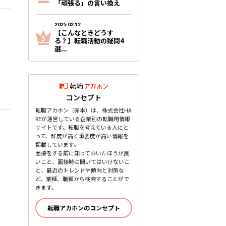
「頑張る」の言い換え
2025.02.12
【こんなときどうす
る？】転職活動の疑問4
選...
コンセプト
転職アカホン（赤本）は、株式会社HA
REが運営している企業別の転職用情報
サイトです。転職を考えている人にと
って、鮮度が高く重要度が高い情報を
掲載しています。
面接をする前に知っておいたほうが良
いこと、面接時に聞いてはいけないこ
と、最近のトレンドや傾向と対策な
ど、業種、職種から検索することがで
きます。
転職アカホンのコンセプト