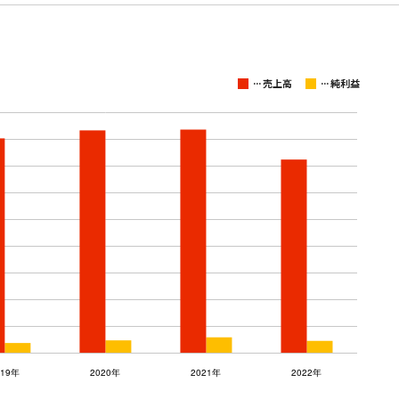
...
...
売上高
純利益