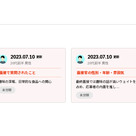
2023.07.10
2023.07.10
更新
更新
20代前半 男性
20代前半 男性
面接で質問されたこと
面接官の性別・年齢・雰囲気
趣味の深堀、日常的な食品への関心
最終面接では趣味の話が高いウェイトを
占め、応募者の内面を推し ...
未分類
未分類