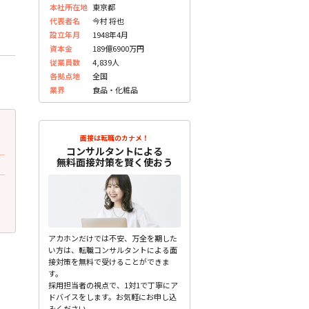
本社所在地
東京都
代表者名
今村 将也
設立年月
1948年4月
資本金
189億6900万円
従業員数
4,839人
各拠点地
全国
業界
食品・化粧品
2023.07.10
2023.09.22
更新
更
面接は転職のカナメ！
20代前半 男性
H.K
コンサルタントによる
無料面接対策を賢く使おう
面接で質問されたこと
面接で質問されたこと
最近どこに旅行に行ったか？
なぜ外食産業は志望してい
未分類
未分類
アカホンだけでは不安、万全を期した
い方は、転職コンサルタントによる面
接対策を無料で受けることができま
す。
採用担当者の視点で、1対1で丁寧にア
ドバイスをします。お気軽にお申し込
みください。