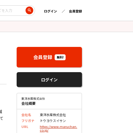
ログイン
会員登録
会員登録
無料!
ログイン
東洋水産株式会社
会社概要
誠
会社名
東洋水産株式会社
して
フリガナ
トウヨウスイサン
URL
https://www.maruchan.
co.jp/