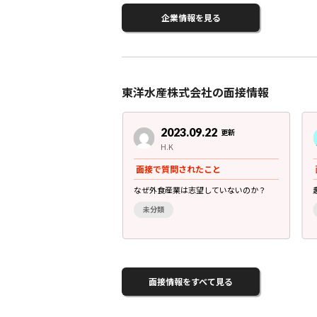
企業情報を見る
東洋水産株式会社の面接情報
3.07.10
2023.09.22
更新
更新
前半 男性
H.K
されたこと
面接で質問されたこと
行に行ったか？
なぜ外食産業は志望していないのか？
未分類
面接情報をすべて見る