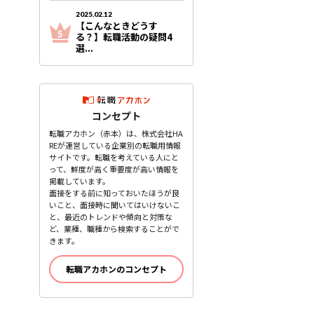
2025.02.12
【こんなときどうす
る？】転職活動の疑問4
選...
コンセプト
転職アカホン（赤本）は、株式会社HA
REが運営している企業別の転職用情報
サイトです。転職を考えている人にと
って、鮮度が高く重要度が高い情報を
掲載しています。
面接をする前に知っておいたほうが良
いこと、面接時に聞いてはいけないこ
と、最近のトレンドや傾向と対策な
ど、業種、職種から検索することがで
きます。
転職アカホンのコンセプト