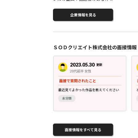
企業情報を見る
ＳＯＤクリエイト株式会社の面接情報
3.05.30
2023.05.30
更新
更新
後半 男性
20代前半 女性
されたこと
面接で質問されたこと
もっているか？
最近見てよかった作品を教えてください
未分類
面接情報をすべて見る