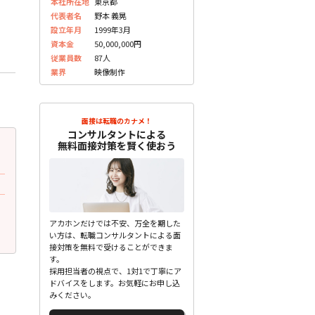
本社所在地
東京都
代表者名
野本 義晃
設立年月
1999年3月
資本金
50,000,000円
従業員数
87人
業界
映像制作
面接は転職のカナメ！
コンサルタントによる
無料面接対策を賢く使おう
2023.05.30
2023.05.30
更新
更
30代後半 男性
30代後半 男性
面接で質問されたこと
面接で質問されたこと
アダルト業界について、どう思います
どんな性癖をもっているか
か？
アカホンだけでは不安、万全を期した
未分類
い方は、転職コンサルタントによる面
未分類
接対策を無料で受けることができま
す。
採用担当者の視点で、1対1で丁寧にア
ドバイスをします。お気軽にお申し込
みください。