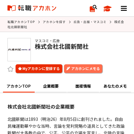
転職アカホンTOP
アカホンを探す
広告・出版・マスコミ
株式会
社北國新聞社
マスコミ・広告
株式会社北國新聞社
アカホンにメモる
アカホンTOP
企業概要
面接情報
あなたのメモ
株式会社北國新聞社の企業概要
北國新聞は1893（明治26）年8月5日に創刊されました。自由
民権運動華やかな当時、言論を党利党略の道具としてきた政論
新聞が大多数の中で、公正、公平の立場を宣言し、北陸の言論