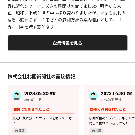
界に近代ジャーナリズムの幕開けを告げました。明治から大
正、昭和、平成と世の中は移り変わりましたが、いまも創刊の
理想は変わらず「ふるさとの森羅万象の案内者」として、世
界、日本を映す窓となり ...
企業情報を見る
株式会社北國新聞社の面接情報
2023.05.30
2023.05.30
更新
更新
20代前半 男性
20代前半 男性
面接で質問されたこと
面接で質問されたこと
最近印象に残ったニュースを教えて下さ
新聞が他のメディア、ネット
い
対して優れている点は何だ ...
未分類
未分類