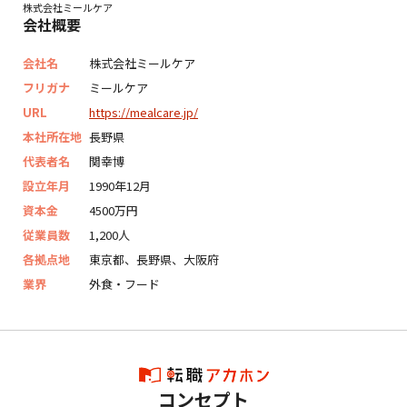
株式会社ミールケア
会社概要
会社名
株式会社ミールケア
フリガナ
ミールケア
URL
https://mealcare.jp/
本社所在地
長野県
代表者名
関幸博
設立年月
1990年12月
資本金
4500万円
従業員数
1,200人
各拠点地
東京都、長野県、大阪府
業界
外食・フード
コンセプト