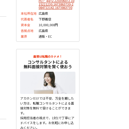
m/?_ga=2.220306072.10
15221230.1673863730-2
084722142.1673863730
本社所在地
広島県
代表者名
下野義信
資本金
10,000,000円
各拠点地
広島県
業界
通販・EC
面接は転職のカナメ！
コンサルタントによる
無料面接対策を賢く使おう
アカホンだけでは不安、万全を期した
い方は、転職コンサルタントによる面
接対策を無料で受けることができま
す。
採用担当者の視点で、1対1で丁寧にア
ドバイスをします。お気軽にお申し込
みください。