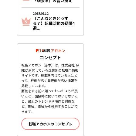
「頑張る」の言い換え
2025.02.12
【こんなときどうす
る？】転職活動の疑問4
選...
コンセプト
転職アカホン（赤本）は、株式会社HA
REが運営している企業別の転職用情報
サイトです。転職を考えている人にと
って、鮮度が高く重要度が高い情報を
掲載しています。
面接をする前に知っておいたほうが良
いこと、面接時に聞いてはいけないこ
と、最近のトレンドや傾向と対策な
ど、業種、職種から検索することがで
きます。
転職アカホンのコンセプト