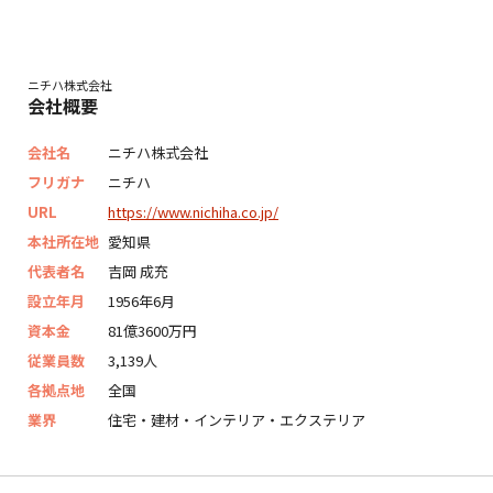
ニチハ株式会社
会社概要
会社名
ニチハ株式会社
フリガナ
ニチハ
URL
https://www.nichiha.co.jp/
本社所在地
愛知県
代表者名
吉岡 成充
設立年月
1956年6月
資本金
81億3600万円
従業員数
3,139人
各拠点地
全国
業界
住宅・建材・インテリア・エクステリア