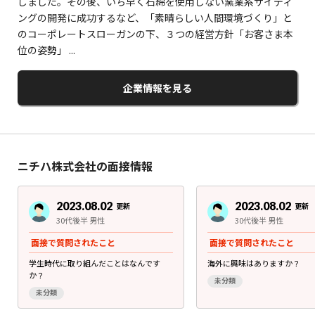
しました。その後、いち早く石綿を使用しない窯業系サイディ
ングの開発に成功するなど、「素晴らしい人間環境づくり」と
のコーポレートスローガンの下、３つの経営方針「お客さま本
位の姿勢」 ...
企業情報を見る
ニチハ株式会社の面接情報
2023.08.02
2023.08.02
更新
更新
30代後半 男性
30代後半 男性
面接で質問されたこと
面接で質問されたこと
学生時代に取り組んだことはなんです
海外に興味はありますか？
か？
未分類
未分類